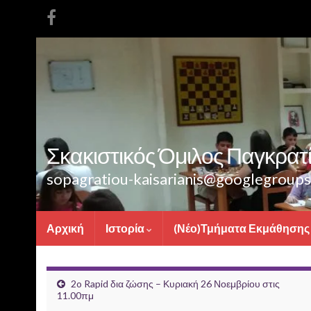
Σκακιστικός Όμιλος Παγκρατίο
sopagratiou-kaisarianis@googlegroup
Αρχική
Ιστορία
(Νέο)Τμήματα Εκμάθησης
2o Rapid δια ζώσης – Κυριακή 26 Νοεμβρίου στις
11.00πμ