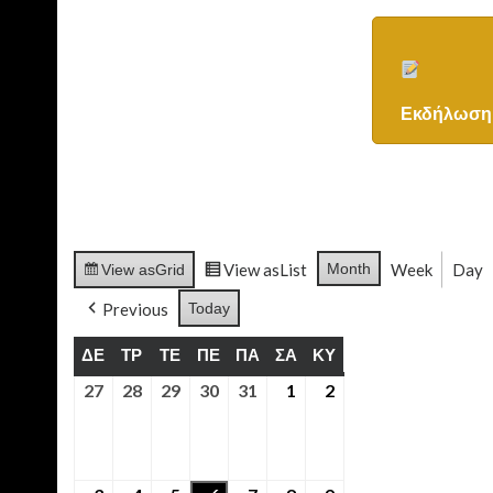
Εκδήλωση 
View as
List
Month
Week
Day
View as
Grid
Previous
Today
ΔΕ
ΔΕΥΤΈΡΑ
ΤΡ
ΤΡΊΤΗ
ΤΕ
ΤΕΤΆΡΤΗ
ΠΕ
ΠΈΜΠΤΗ
ΠΑ
ΠΑΡΑΣΚΕΥΉ
ΣΑ
ΣΆΒΒΑΤΟ
ΚΥ
ΚΥΡΙΑΚΉ
27
27th Ιούλιος 2026
28
28th Ιούλιος 2026
29
29th Ιούλιος 2026
30
30th Ιούλιος 2026
31
31st Ιούλιος 2026
1
1st Αύγουστος 2026
2
2nd Αύγουστος 20