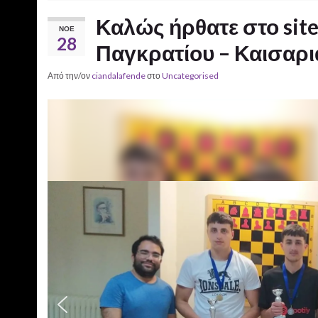
Καλώς ήρθατε στο site
ΝΟΈ
28
Παγκρατίου – Καισαρια
Από την/ον
ciandalafende
στο
Uncategorised