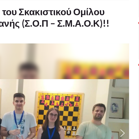
 του Σκακιστικού Ομίλου
νής (Σ.Ο.Π – Σ.Μ.Α.Ο.Κ)!!