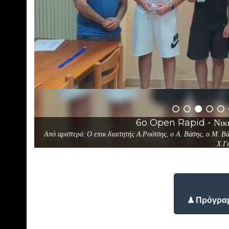
6o Open Rapid - Νικη
Από αριστερά: Ο επικ.διαιτητής Α.Ρούτσης, ο Α. Βάσης, ο Μ. Βάσ
Χ.Γ
♟ Πρόγρα