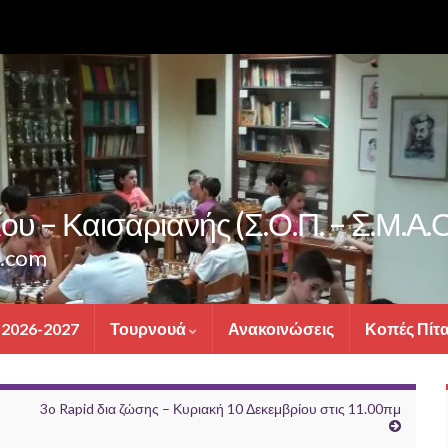
υ – Καισαριανής (Σ.Ο.Π. – Σ.Μ.Α.Ο
s.com
 2026-2027
Τουρνουά
Ανακοινώσεις
Κοπές Πίτ
3o Rapid δια ζώσης – Κυριακή 10 Δεκεμβρίου στις 11.00πμ