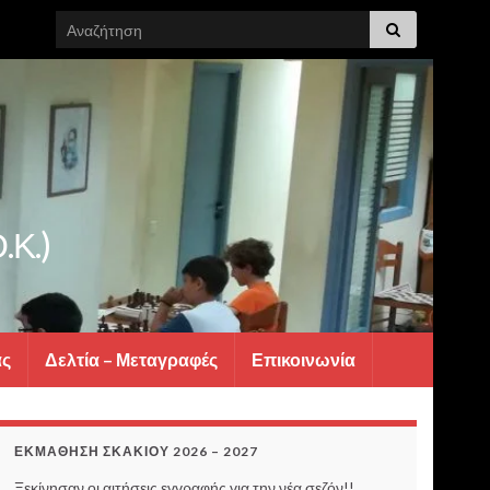
Search for:
.Κ.)
ας
Δελτία – Μεταγραφές
Επικοινωνία
ΕΚΜΆΘΗΣΗ ΣΚΑΚΙΟΎ 2026 – 2027
Ξεκίνησαν οι αιτήσεις εγγραφής για την νέα σεζόν!!