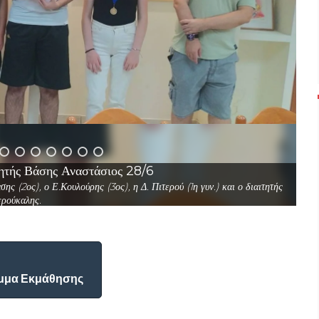
τής Βάσης Αναστάσιος 28/6
ης (2ος), ο Ε.Κουλούρης (3ος), η Δ. Πιτερού (1η γυν.) και ο διαιτητής
ερούκαλης.
μμα Εκμάθησης