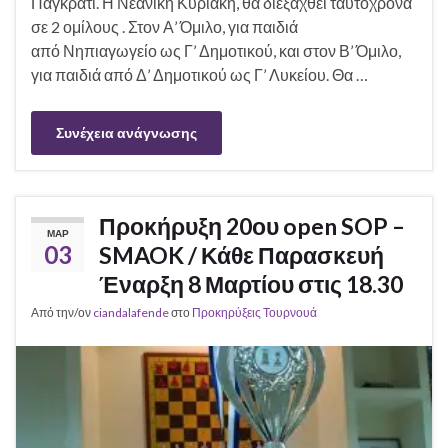
Παγκράτι. Η Νεανική Κυριακή, θα διεξαχθεί ταυτόχρονα
σε 2 ομίλους . Στον Α’ Όμιλο, για παιδιά
από Νηπιαγωγείο ως Γ’ Δημοτικού, και στον Β’ Όμιλο,
για παιδιά από Δ’ Δημοτικού ως Γ’ Λυκείου. Θα …
Συνέχεια ανάγνωσης
Προκήρυξη 20ου open SOP –
ΜΑΡ
03
SMAOK / Κάθε Παρασκευή
Έναρξη 8 Μαρτίου στις 18.30
Από την/ον
ciandalafende
στο
Προκηρύξεις Τουρνουά