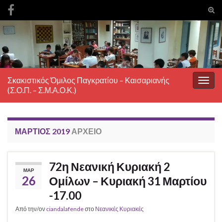
Ενα
φόρ
Search for:
ανα
Σκακιστικός Όμιλος Παγκρατίου – Καισαριανής
Εναλ
(Σ.Ο.Π. – Σ.Μ.Α.Ο.Κ.)
πλοή
ΜΆΡΤΙΟΣ 2019
ΑΡΧΕΊΟ
72η Νεανική Κυριακή 2
ΜΑΡ
26
Ομίλων – Κυριακή 31 Μαρτίου
-17.00
Από την/ον
ciandalafende
στο
Νεανικές Κυριακές