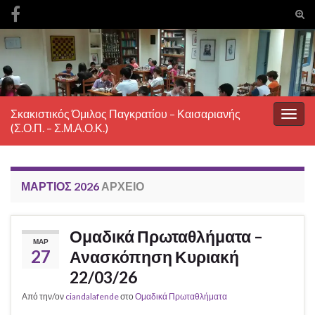
Ενα
φόρ
Search for:
ανα
Σκακιστικός Όμιλος Παγκρατίου – Καισαριανής
Εναλ
(Σ.Ο.Π. – Σ.Μ.Α.Ο.Κ.)
πλοή
ΜΆΡΤΙΟΣ 2026
ΑΡΧΕΊΟ
Ομαδικά Πρωταθλήματα –
ΜΑΡ
27
Ανασκόπηση Κυριακή
22/03/26
Από την/ον
ciandalafende
στο
Ομαδικά Πρωταθλήματα