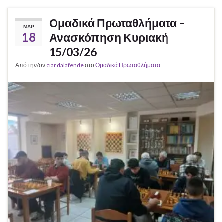
Ομαδικά Πρωταθλήματα –
ΜΑΡ
18
Ανασκόπηση Κυριακή
15/03/26
Από την/ον
ciandalafende
στο
Ομαδικά Πρωταθλήματα