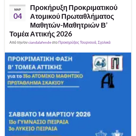
Προκήρυξη Προκριματικού
ΜΑΡ
04
Ατομικού Πρωταθλήματος
Μαθητών-Μαθητριών Β’
Τομέα Αττικής 2026
Από την/ον
ciandalafende
στο
Προκηρύξεις Τουρνουά
,
Σχολικά