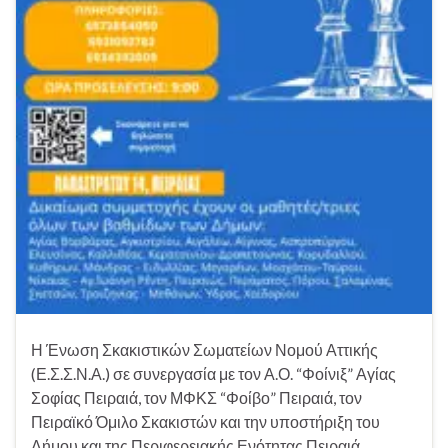
Η Ένωση Σκακιστικών Σωματείων Νομού Αττικής
(Ε.Σ.Σ.Ν.Α.) σε συνεργασία με τον Α.Ο. “Φοίνιξ” Αγίας
Σοφίας Πειραιά, τον ΜΦΚΣ “Φοίβο” Πειραιά, τον
Πειραϊκό Όμιλο Σκακιστών και την υποστήριξη του
Δήμου και της Περιφερειακής Ενότητας Πειραιά