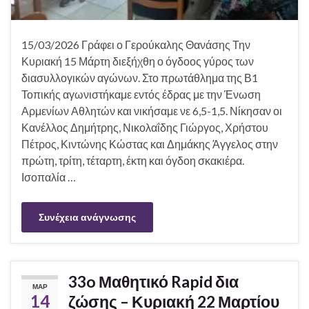
15/03/2026 Γράφει ο Γερούκαλης Θανάσης Την
Κυριακή 15 Μάρτη διεξήχθη ο όγδοος γύρος των
διασυλλογικών αγώνων. Στο πρωτάθλημα της Β1
Τοπικής αγωνιστήκαμε εντός έδρας με την Ένωση
Αρμενίων Αθλητών και νικήσαμε νε 6,5-1,5. Νίκησαν οι
Κανέλλος Δημήτρης, Νικολαΐδης Γιώργος, Χρήστου
Πέτρος, Κιντώνης Κώστας και Δημάκης Άγγελος στην
πρώτη, τρίτη, τέταρτη, έκτη και όγδοη σκακιέρα.
Ισοπαλία …
Συνέχεια ανάγνωσης
33o Μαθητικό Rapid δια
ΜΑΡ
14
ζώσης – Κυριακή 22 Μαρτίου