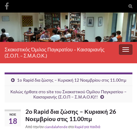
Ενα
φόρ
Search for:
ανα
Σκακιστικός Όμιλος Παγκρατίου – Καισαριανής
Εναλ
(Σ.Ο.Π. – Σ.Μ.Α.Ο.Κ.)
πλοή
1o Rapid δια ζώσης – Κυριακή 12 Νοεμβρίου στις 11.00πμ
Καλώς ήρθατε στο site του Σκακιστικού Ομίλου Παγκρατίου –
Καισαριανής (Σ.Ο.Π – Σ.Μ.Α.Ο.Κ)!!
2o Rapid δια ζώσης – Κυριακή 26
ΝΟΈ
Νοεμβρίου στις 11.00πμ
18
Από την/ον
ciandalafende
στο
Rapid για παιδιά