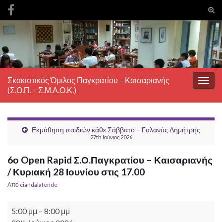
Ενα
φόρ
Search for:
ανα
Σκακιστικός Όμιλος Παγκρατίου – Καισαριανής
Εναλ
(Σ.Ο.Π. – Σ.Μ.Α.Ο.Κ.)
πλοή
Εκμάθηση παιδιών κάθε Σάββατο – Γαλανός Δημήτρης
27th Ιούνιος 2026
6ο Open Rapid Σ.Ο.Παγκρατίου – Καισαριανής
/ Κυριακή 28 Ιουνίου στις 17.00
Από
ciandalafende
6ο Open Rapid Σ.Ο.Παγκρατίου – Καισαριανής / Κυριακή 28 Ιου
5:00 μμ
–
8:00 μμ