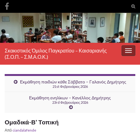
Ενα
φόρ
Search for:
ανα
Σκακιστικός Όμιλος Παγκρατίου – Καισαριανής
Εναλ
(Σ.Ο.Π. – Σ.Μ.Α.Ο.Κ.)
πλοή
Εκμάθηση παιδιών κάθε Σάββατο – Γαλανός Δημήτρης
21st Φεβρουάριος 2026
Εκμάθηση ενηλίκων – Κανέλλος Δημήτρης
23rd Φεβρουάριος 2026
Ομαδικά-Β' Τοπική
Από
ciandalafende