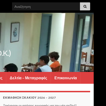
Search for:
.Κ.)
ας
Δελτία – Μεταγραφές
Επικοινωνία
ΕΚΜΆΘΗΣΗ ΣΚΑΚΙΟΎ 2026 – 2027
Ξεκίνησαν οι αιτήσεις εγγραφής για την νέα σεζόν!!