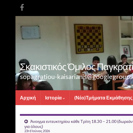
Σκακιστικός Όμιλος Παγκρατίο
sopagratiou-kaisarianis@googlegroup
Αρχική
Ιστορία
(Νέο)Τμήματα Εκμάθησης
Άνοιγμα εντευκτηρίου κάθε Τρίτη 18.30 – 21.00 (δωρεάν
για όλους)
23rd Ιούνιος 2026