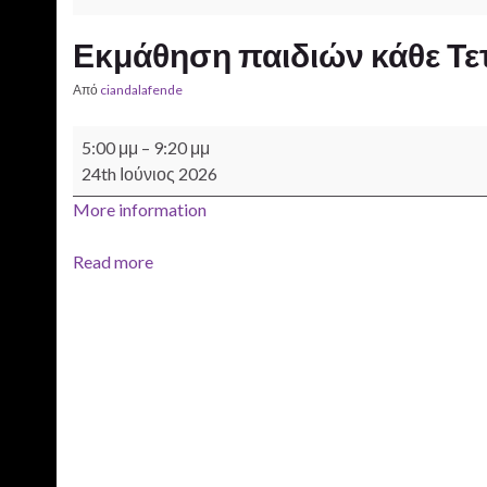
Εκμάθηση παιδιών κάθε Τε
Από
ciandalafende
Εκμάθηση παιδιών κάθε Τετάρτη - Γαλανός Δημήτρης
5:00 μμ
–
9:20 μμ
24th Ιούνιος 2026
More information
Read more