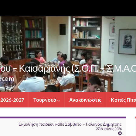
υ – Καισαριανής (Σ.Ο.Π. – Σ.Μ.Α.Ο
s.com
 2026-2027
Τουρνουά
Ανακοινώσεις
Κοπές Πίτ
Εκμάθηση παιδιών κάθε Σάββατο – Γαλανός Δημήτρης
27th Ιούνιος 2026