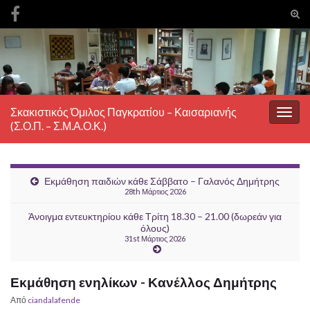
Ενα
φόρ
Search for:
ανα
Σκακιστικός Όμιλος Παγκρατίου – Καισαριανής
Εναλ
(Σ.Ο.Π. – Σ.Μ.Α.Ο.Κ.)
πλοή
Εκμάθηση παιδιών κάθε Σάββατο – Γαλανός Δημήτρης
28th Μάρτιος 2026
Άνοιγμα εντευκτηρίου κάθε Τρίτη 18.30 – 21.00 (δωρεάν για
όλους)
31st Μάρτιος 2026
Εκμάθηση ενηλίκων - Κανέλλος Δημήτρης
Από
ciandalafende