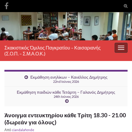
Ενα
φόρ
Search for:
ανα
Σκακιστικός Όμιλος Παγκρατίου – Καισαριανής
Εναλ
(Σ.Ο.Π. – Σ.Μ.Α.Ο.Κ.)
πλοή
Εκμάθηση ενηλίκων – Κανέλλος Δημήτρης
22nd Ιούνιος 2026
Εκμάθηση παιδιών κάθε Τετάρτη – Γαλανός Δημήτρης
24th Ιούνιος 2026
Άνοιγμα εντευκτηρίου κάθε Τρίτη 18.30 - 21.00
(δωρεάν για όλους)
Από
ciandalafende