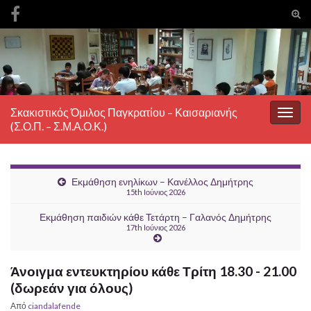
Ενα
φόρ
Search for:
ανα
Σκακιστικός Όμιλος Παγκρατίου – Καισαριανής
Εναλ
(Σ.Ο.Π. – Σ.Μ.Α.Ο.Κ.)
πλοή
Εκμάθηση ενηλίκων – Κανέλλος Δημήτρης
15th Ιούνιος 2026
Εκμάθηση παιδιών κάθε Τετάρτη – Γαλανός Δημήτρης
17th Ιούνιος 2026
Άνοιγμα εντευκτηρίου κάθε Τρίτη 18.30 - 21.00
(δωρεάν για όλους)
Από
ciandalafende