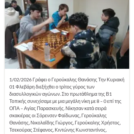
1/02/2026 Γράφει ο Γερούκαλης Θανάσης Την Κυριακή
01 Φλεβάρη διεξήχθει ο τρίτος γύρος των
διασυλλογικών αγώνων. Στο πρωτάθλημα της Β1
Τοπικής συνεχίσαμε με μια μεγάλη νίκη με 8 – 0 επί της
ΟΠΑ – Αγίας Παρασκευής. Νίκησαν κατά σειρά
σκακιέρας οι Σόρενσεν Φαίδωνας, Γερούκαλης
Θανάσης, Νικολαΐδης Γιώργος, Γερούκαλης Χρήστος,
Τσεκούρας Στέφανος, Κιντώνης Κωνσταντίνος,