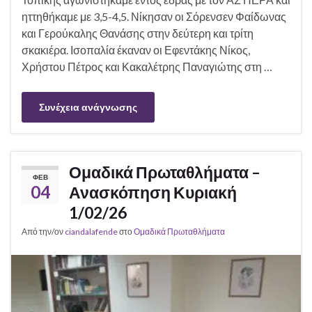
ηττηθήκαμε με 3,5-4,5. Νίκησαν οι Σόρενσεν Φαίδωνας
και Γερούκαλης Θανάσης στην δεύτερη και τρίτη
σκακιέρα. Ισοπαλία έκαναν οι Εφεντάκης Νίκος,
Χρήστου Πέτρος και Κακαλέτρης Παναγιώτης στη …
Συνέχεια ανάγνωσης
Ομαδικά Πρωταθλήματα –
ΦΕΒ
04
Ανασκόπηση Κυριακή
1/02/26
Από την/ον
ciandalafende
στο
Ομαδικά Πρωταθλήματα