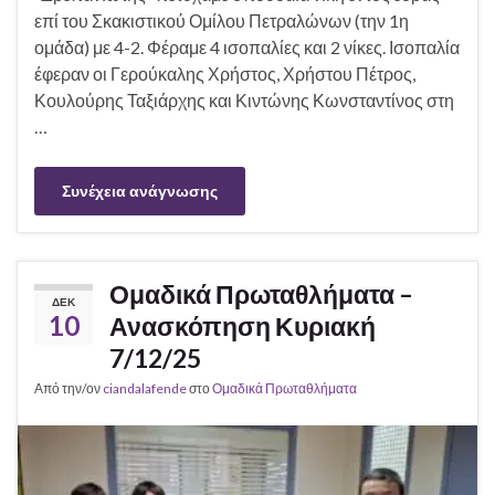
επί του Σκακιστικού Ομίλου Πετραλώνων (την 1η
ομάδα) με 4-2. Φέραμε 4 ισοπαλίες και 2 νίκες. Ισοπαλία
έφεραν οι Γερούκαλης Χρήστος, Χρήστου Πέτρος,
Κουλούρης Ταξιάρχης και Κιντώνης Κωνσταντίνος στη
…
Συνέχεια ανάγνωσης
Ομαδικά Πρωταθλήματα –
ΔΕΚ
10
Ανασκόπηση Κυριακή
7/12/25
Από την/ον
ciandalafende
στο
Ομαδικά Πρωταθλήματα