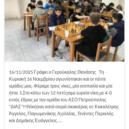
16/11/2025 Γράφει ο Γερούκαλης Θανάσης Τη
Κυριακή 16 Νοεμβρίου αγωνίστηκαν και οι πέντε
ομάδες μας. Φέραμε τρεις νίκες, μία ισοπαλία και μία
ήττα. 1.Στο κάτω των 12 πετύχαμε ευρεία νίκη με 4-0
εντός έδρας με την ομάδα του ΑΣΟ Πετρούπολης
“ΔΙΑΣ”!!!Νίκησαν κατά σειρά σκακιέρας οι: Κακαλέτρης
Άγγελος, Παγωμενάκης Αχιλλέας, Τενέντες Περικλής
και Δημάκης Ευάγγελος. …