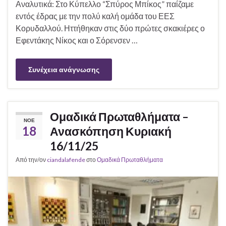
Αναλυτικά: Στο Κύπελλο “Σπύρος Μπίκος” παίζαμε
εντός έδρας με την πολύ καλή ομάδα του ΕΕΣ
Κορυδαλλού. Ηττήθηκαν στις δύο πρώτες σκακιέρες ο
Εφεντάκης Νίκος και ο Σόρενσεν …
Συνέχεια ανάγνωσης
Ομαδικά Πρωταθλήματα –
ΝΟΈ
18
Ανασκόπηση Κυριακή
16/11/25
Από την/ον
ciandalafende
στο
Ομαδικά Πρωταθλήματα