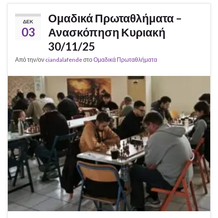
Ομαδικά Πρωταθλήματα –
ΔΕΚ
03
Ανασκόπηση Κυριακή
30/11/25
Από την/ον
ciandalafende
στο
Ομαδικά Πρωταθλήματα