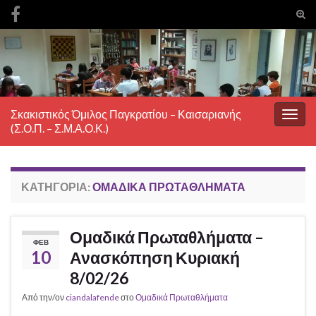
Ενα
φόρ
Search for:
ανα
Σκακιστικός Όμιλος Παγκρατίου – Καισαριανής
Εναλ
(Σ.Ο.Π. – Σ.Μ.Α.Ο.Κ.)
πλοή
ΚΑΤΗΓΟΡΊΑ:
ΟΜΑΔΙΚΆ ΠΡΩΤΑΘΛΉΜΑΤΑ
Ομαδικά Πρωταθλήματα –
ΦΕΒ
10
Ανασκόπηση Κυριακή
8/02/26
Από την/ον
ciandalafende
στο
Ομαδικά Πρωταθλήματα