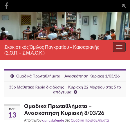
Ενα
φόρ
Search for:
ανα
Σκακιστικός Όμιλος Παγκρατίου – Καισαριανής
Εναλ
(Σ.Ο.Π. – Σ.Μ.Α.Ο.Κ.)
πλοή
Ομαδικά Πρωταθλήματα – Ανασκόπηση Κυριακή 1/03/26
33o Μαθητικό Rapid δια ζώσης – Κυριακή 22 Μαρτίου στις 5 το
απόγευμα
Ομαδικά Πρωταθλήματα –
ΜΑΡ
Ανασκόπηση Κυριακή 8/03/26
13
Από την/ον
ciandalafende
στο
Ομαδικά Πρωταθλήματα