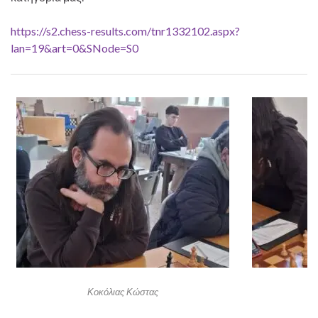
https://s2.chess-results.com/tnr1332102.aspx?
lan=19&art=0&SNode=S0
Κοκόλιας Κώστας