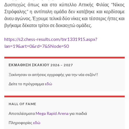
Δυστυχώς όπως και στο κύπελλο Αττικής Φιλίας “Νίκος
Στρόφαλης” η αντίπαλη ομάδα δεν κατέβηκε και κερδίσαμε
άνευ αγώνος. Έχουμε τελικά δύο νίκες και τέσσερις ήττες και
βγήκαμε δέκατοι τρίτοι σε δεκαοχτώ ομάδες.
https://s2.chess-results.com/tnr1331915.aspx?
lan=19&art=0&rd=7&SNode=S0
ΕΚΜΆΘΗΣΗ ΣΚΑΚΙΟΎ 2026 – 2027
Ξεκίνησαν οι αιτήσεις εγγραφής για την νέα σεζόν!!
Δείτε το πρόγραμμα
εδώ
HALL OF FAME
Αποτελέσματα
Mega Rapid Arena
για παιδιά
Πληροφορίες
εδώ