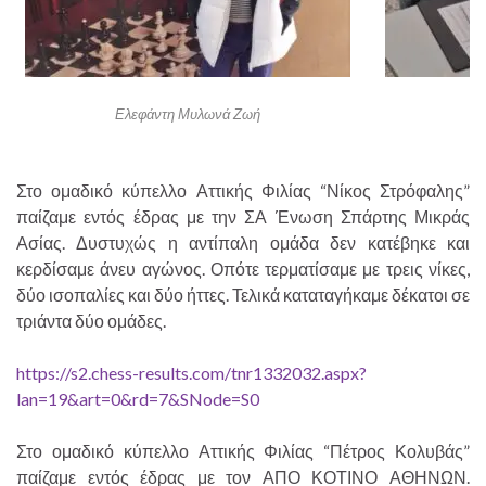
Ελεφάντη Μυλωνά Ζωή
Στο ομαδικό κύπελλο Αττικής Φιλίας “Νίκος Στρόφαλης”
παίζαμε εντός έδρας με την ΣΑ Ένωση Σπάρτης Μικράς
Ασίας. Δυστυχώς η αντίπαλη ομάδα δεν κατέβηκε και
κερδίσαμε άνευ αγώνος. Οπότε τερματίσαμε με τρεις νίκες,
δύο ισοπαλίες και δύο ήττες. Τελικά καταταγήκαμε δέκατοι σε
τριάντα δύο ομάδες.
https://s2.chess-results.com/tnr1332032.aspx?
lan=19&art=0&rd=7&SNode=S0
Στο ομαδικό κύπελλο Αττικής Φιλίας “Πέτρος Κολυβάς”
παίζαμε εντός έδρας με τον ΑΠΟ ΚΟΤΙΝΟ ΑΘΗΝΩΝ.