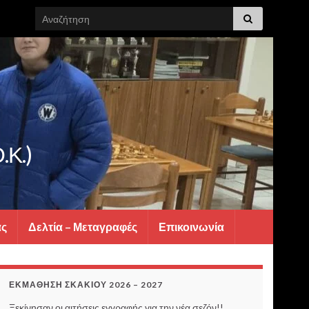
Search for:
.Κ.)
ας
Δελτία – Μεταγραφές
Επικοινωνία
ΕΚΜΆΘΗΣΗ ΣΚΑΚΙΟΎ 2026 – 2027
Ξεκίνησαν οι αιτήσεις εγγραφής για την νέα σεζόν!!