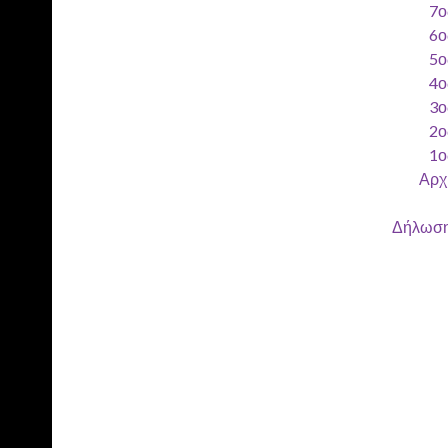
7ο
6ο
5ο
4ο
3ο
2ο
1ο
Αρχ
Δήλωση