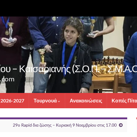
υ – Καισαριανής (Σ.Ο.Π. – Σ.Μ.Α.Ο
s.com
 2026-2027
Τουρνουά
Ανακοινώσεις
Κοπές Πίτ
29o Rapid δια ζώσης – Κυριακή 9 Νοεμβρίου στις 17.00