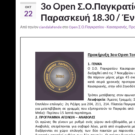
3ο Open Σ.Ο.Παγκρατί
ΟΚΤ
22
Παρασκευή 18.30 / Έν
Από την/ον
ciandalafende
στο
Open Σ.Ο.Παγκρατίου - Καισαριανής
,
Προ