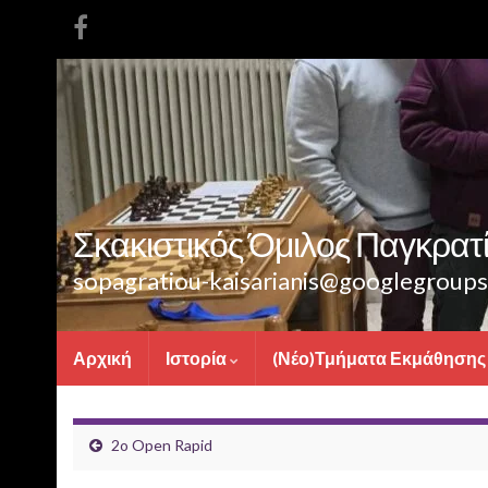
Σκακιστικός Όμιλος Παγκρατίο
sopagratiou-kaisarianis@googlegroup
Αρχική
Ιστορία
(Νέο)Τμήματα Εκμάθησης
2o Open Rapid