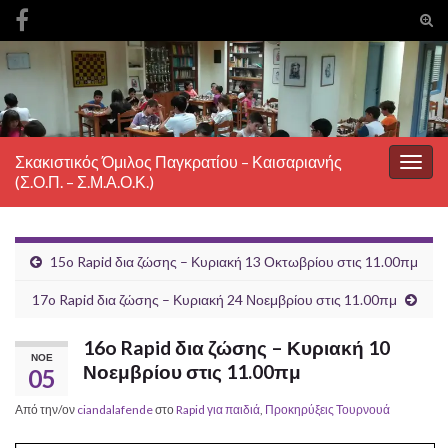
Ενα
φόρ
Search for:
ανα
Σκακιστικός Όμιλος Παγκρατίου – Καισαριανής
Εναλ
(Σ.Ο.Π. – Σ.Μ.Α.Ο.Κ.)
πλοή
15o Rapid δια ζώσης – Κυριακή 13 Οκτωβρίου στις 11.00πμ
17o Rapid δια ζώσης – Κυριακή 24 Νοεμβρίου στις 11.00πμ
16o Rapid δια ζώσης – Κυριακή 10
ΝΟΈ
Νοεμβρίου στις 11.00πμ
05
Από την/ον
ciandalafende
στο
Rapid για παιδιά
,
Προκηρύξεις Τουρνουά