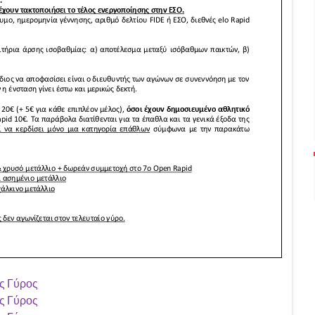
ς Γύρος
ς Γύρος