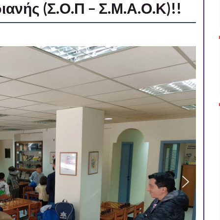
ανής (Σ.Ο.Π – Σ.Μ.Α.Ο.Κ)!!