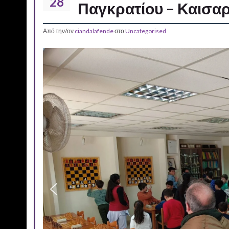
28
Παγκρατίου – Καισαρι
Από την/ον
ciandalafende
στο
Uncategorised