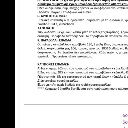
6ο
5ο