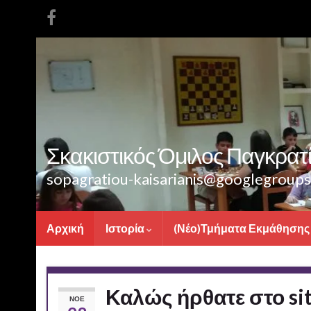
Σκακιστικός Όμιλος Παγκρατίο
sopagratiou-kaisarianis@googlegroup
Αρχική
Ιστορία
(Νέο)Τμήματα Εκμάθησης
Καλώς ήρθατε στο sit
ΝΟΈ