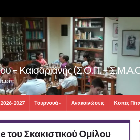
υ – Καισαριανής (Σ.Ο.Π. – Σ.Μ.Α.Ο
s.com
 2026-2027
Τουρνουά
Ανακοινώσεις
Κοπές Πίτ
e του Σκακιστικού Ομίλου