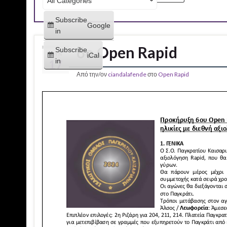
Subscribe
Google
in
6o Open Rapid
Subscribe
ΙΟΎΝ
iCal
in
17
Από την/ον
ciandalafende
στο
Open Rapid