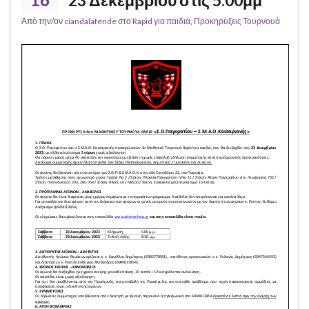
Από την/ον
ciandalafende
στο
Rapid για παιδιά
,
Προκηρύξεις Τουρνουά