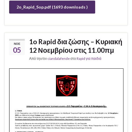
2o_Rapid_Sop.pdf (1693 downloads )
1o Rapid δια ζώσης – Κυριακή
ΝΟΈ
05
12 Νοεμβρίου στις 11.00πμ
Από την/ον
ciandalafende
στο
Rapid για παιδιά