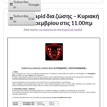
Subscribe
Google
in
2o Rapid δια ζώσης – Κυριακή
Subscribe
ΝΟΈ
iCal
in
18
26 Νοεμβρίου στις 11.00πμ
Από την/ον
ciandalafende
στο
Rapid για παιδιά