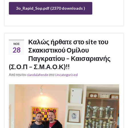
3o_Rapid_Sop.pdf (2370 downloads )
Καλώς ήρθατε στο site του
ΝΟΈ
28
Σκακιστικού Ομίλου
Παγκρατίου – Καισαριανής
(Σ.Ο.Π – Σ.Μ.Α.Ο.Κ)!!
Από την/ον
ciandalafende
στο
Uncategorised