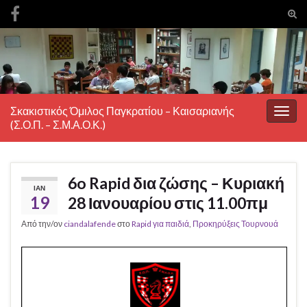
Ενα
φόρ
Search for:
ανα
Σκακιστικός Όμιλος Παγκρατίου – Καισαριανής
Εναλ
(Σ.Ο.Π. – Σ.Μ.Α.Ο.Κ.)
πλοή
6o Rapid δια ζώσης – Κυριακή
ΙΑΝ
19
28 Ιανουαρίου στις 11.00πμ
Από την/ον
ciandalafende
στο
Rapid για παιδιά
,
Προκηρύξεις Τουρνουά