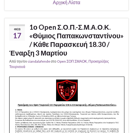
Αρχική Λίστα
1ο Open Σ.Ο.Π.-Σ.Μ.Α.Ο.Κ.
ΦΕΒ
17
«Θύμιος Παπακωνσταντίνου»
/ Κάθε Παρασκευή 18.30 /
Έναρξη 3 Μαρτίου
Από την/ον
ciandalafende
στο
Open ΣΟΠ ΣΜΑΟΚ
,
Προκηρύξεις
Τουρνουά