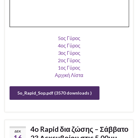
5ος Γύρος
4ος Γύρος
3ος Γύρος
2ος Γύρος
1ος Γύρος
Αρχική Λίστα
5o_Rapid_Sop.pdf (3570 downloads )
4o Rapid δια ζώσης – Σάββατο
ΔΕΚ
16
23 Δεκεμβρίου στις 5.00μμ