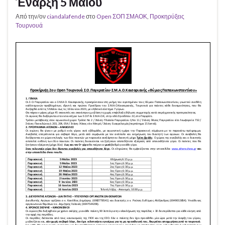
Έναρξη 5 Μαΐου
Από την/ον
ciandalafende
στο
Open ΣΟΠ ΣΜΑΟΚ
,
Προκηρύξεις
Τουρνουά