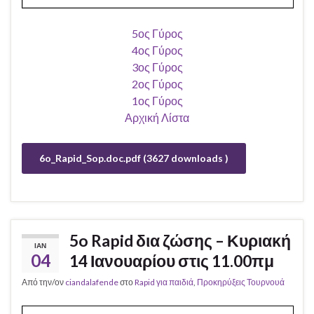
5ος Γύρος
4ος Γύρος
3ος Γύρος
2ος Γύρος
1ος Γύρος
Αρχική Λίστα
6o_Rapid_Sop.doc.pdf (3627 downloads )
5o Rapid δια ζώσης – Κυριακή
ΙΑΝ
04
14 Ιανουαρίου στις 11.00πμ
Από την/ον
ciandalafende
στο
Rapid για παιδιά
,
Προκηρύξεις Τουρνουά