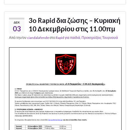
3o Rapid δια ζώσης – Κυριακή
ΔΕΚ
03
10 Δεκεμβρίου στις 11.00πμ
Από την/ον
ciandalafende
στο
Rapid για παιδιά
,
Προκηρύξεις Τουρνουά