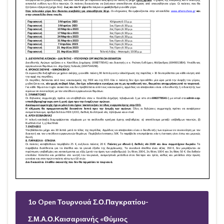
1ο Open Τουρνουά Σ.Ο.Παγκρατίου-
Σ.Μ.Α.Ο.Καισαριανής «Θύμιος